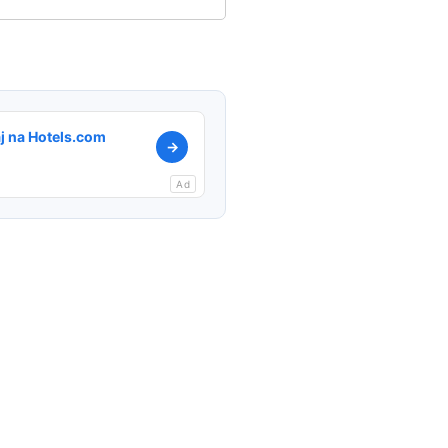
j na Hotels.com
→
Ad
l
Copy
Link