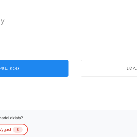
ny
PIUJ KOD
UŻY
adal działa?
ygasł
5