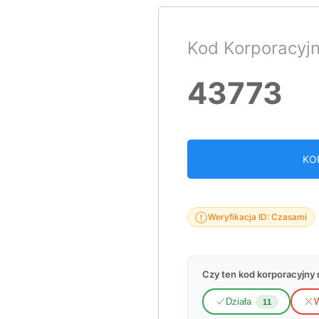
Kod Korporacyj
43773
KO
Weryfikacja ID: Czasami
Czy ten kod korporacyjny n
Działa
W
11