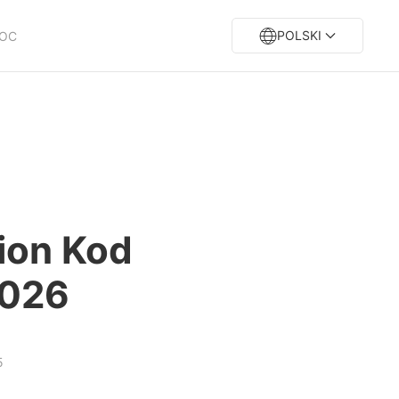
POLSKI
OC
ion Kod
2026
5