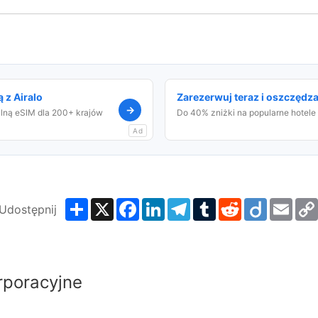
 z Airalo
Zarezerwuj teraz i oszczędza
→
alną eSIM dla 200+ krajów
Do 40% zniżki na popularne hotele
Ad
Share
X
Facebook
LinkedIn
Telegram
Tumblr
Reddit
Diigo
Emai
Udostępnij
rporacyjne