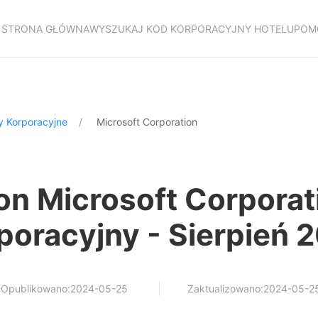
STRONA GŁÓWNA
WYSZUKAJ KOD KORPORACYJNY HOTELU
POM
y Korporacyjne
Microsoft Corporation
on Microsoft Corporat
poracyjny - Sierpień 
Opublikowano:2024-05-25
Zaktualizowano:2024-05-2