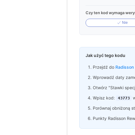
Czy ten kod wymaga weryf
Nie
Jak użyć tego kodu
Przejdź do
Radisson
Wprowadź daty zame
Otwórz "Stawki specj
Wpisz kod:
w
43773
Porównaj obniżoną st
Punkty Radisson Rewa