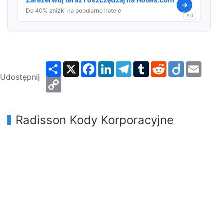
→
Do 40% zniżki na popularne hotele
Ad
Share
X
Facebook
LinkedIn
Telegram
Tumblr
Reddit
Diigo
Emai
Udostępnij
Copy
Link
Radisson Kody Korporacyjne