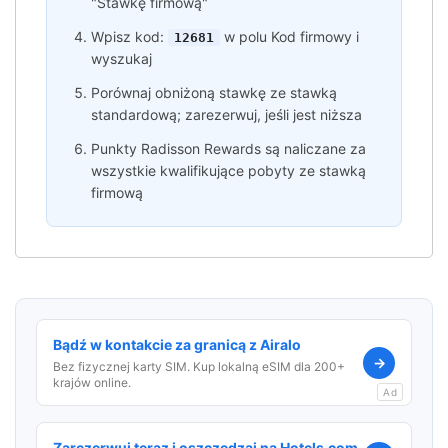
"Stawkę firmową"
Wpisz kod:
w polu Kod firmowy i
12681
wyszukaj
Porównaj obniżoną stawkę ze stawką
standardową; zarezerwuj, jeśli jest niższa
Punkty Radisson Rewards są naliczane za
wszystkie kwalifikujące pobyty ze stawką
firmową
Bądź w kontakcie za granicą z Airalo
→
Bez fizycznej karty SIM. Kup lokalną eSIM dla 200+
krajów online.
Ad
Zarezerwuj teraz i oszczędzaj na Hotels.com