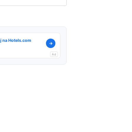
j na Hotels.com
→
Ad
l
Copy
Link