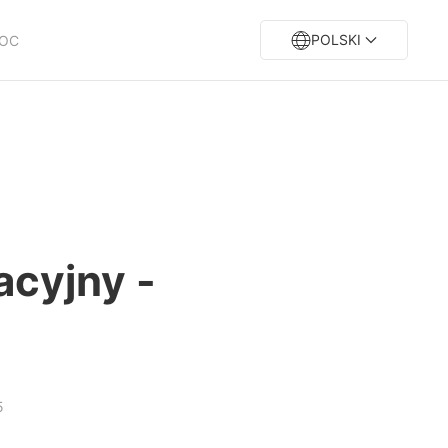
POLSKI
OC
acyjny -
5