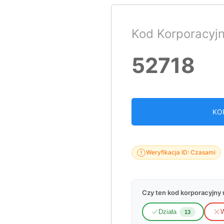
Kod Korporacyj
52718
KO
Weryfikacja ID: Czasami
Czy ten kod korporacyjny n
Działa
W
13