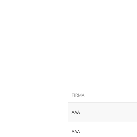
FIRMA
AAA
AAA