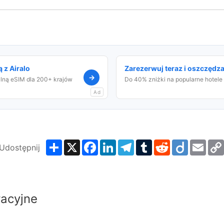
 z Airalo
Zarezerwuj teraz i oszczędza
→
alną eSIM dla 200+ krajów
Do 40% zniżki na popularne hotele
Ad
Share
X
Facebook
LinkedIn
Telegram
Tumblr
Reddit
Diigo
Emai
Udostępnij
racyjne