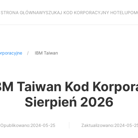
STRONA GŁÓWNA
WYSZUKAJ KOD KORPORACYJNY HOTELU
POM
orporacyjne
IBM Taiwan
BM Taiwan Kod Korpor
Sierpień 2026
Opublikowano:2024-05-25
Zaktualizowano:2024-05-2