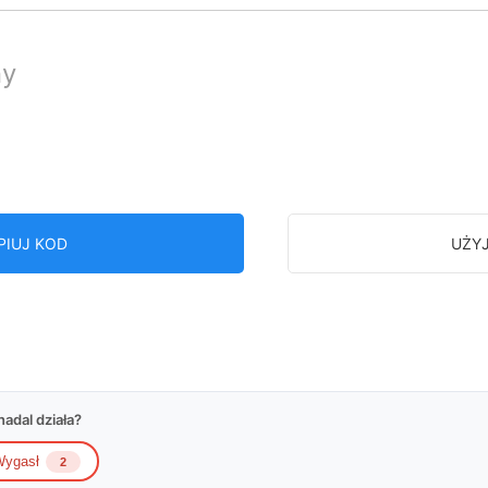
ny
PIUJ KOD
UŻY
adal działa?
ygasł
2