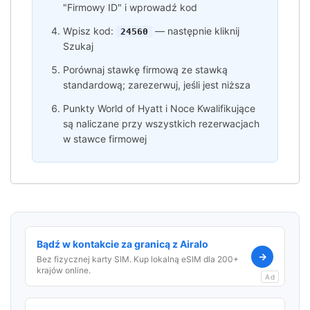
"Firmowy ID" i wprowadź kod
Wpisz kod:
— następnie kliknij
24560
Szukaj
Porównaj stawkę firmową ze stawką
standardową; zarezerwuj, jeśli jest niższa
Punkty World of Hyatt i Noce Kwalifikujące
są naliczane przy wszystkich rezerwacjach
w stawce firmowej
Bądź w kontakcie za granicą z Airalo
→
Bez fizycznej karty SIM. Kup lokalną eSIM dla 200+
krajów online.
Ad