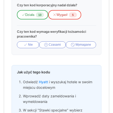
Czy ten kod korporacyjny nadal działa?
Działa
Wygasł
13
5
Czy ten kod wymaga weryfikacji tożsamości
pracownika?
Nie
Czasami
Wymagane
Jak użyć tego kodu
Odwiedź
Hyatt
i wyszukaj hotele w swoim
miejscu docelowym
Wprowadź daty zameldowania i
wymeldowania
W sekcji "Stawki specjalne" wybierz