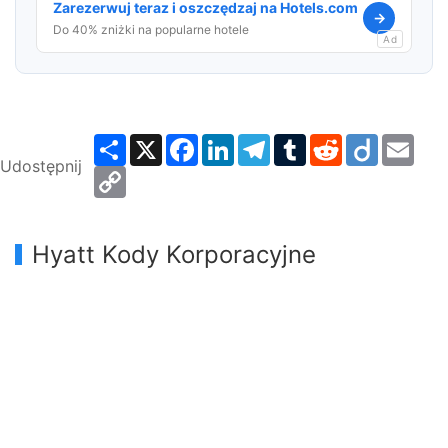
Zarezerwuj teraz i oszczędzaj na Hotels.com
→
Do 40% zniżki na popularne hotele
Ad
Share
X
Facebook
LinkedIn
Telegram
Tumblr
Reddit
Diigo
Emai
Udostępnij
Copy
Link
Hyatt Kody Korporacyjne