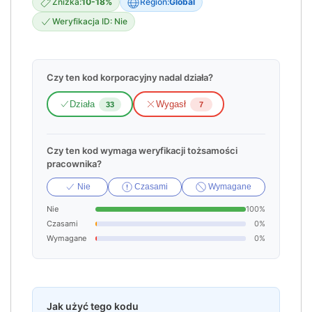
Zniżka:
10-18%
Region:
Global
Weryfikacja ID: Nie
Czy ten kod korporacyjny nadal działa?
Działa
Wygasł
33
7
Czy ten kod wymaga weryfikacji tożsamości
pracownika?
Nie
Czasami
Wymagane
Nie
100%
Czasami
0%
Wymagane
0%
Jak użyć tego kodu