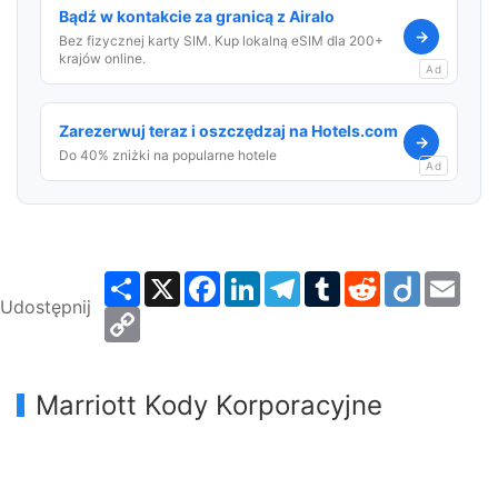
Bądź w kontakcie za granicą z Airalo
→
Bez fizycznej karty SIM. Kup lokalną eSIM dla 200+
krajów online.
Ad
Zarezerwuj teraz i oszczędzaj na Hotels.com
→
Do 40% zniżki na popularne hotele
Ad
Share
X
Facebook
LinkedIn
Telegram
Tumblr
Reddit
Diigo
Emai
Udostępnij
Copy
Link
Marriott Kody Korporacyjne