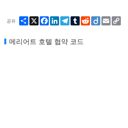
Share
X
Facebook
LinkedIn
Telegram
Tumblr
Reddit
Diigo
Email
Co
공유
Lin
메리어트 호텔 협약 코드