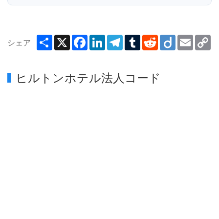
Share
X
Facebook
LinkedIn
Telegram
Tumblr
Reddit
Diigo
Email
C
シェア
Li
ヒルトンホテル法人コード