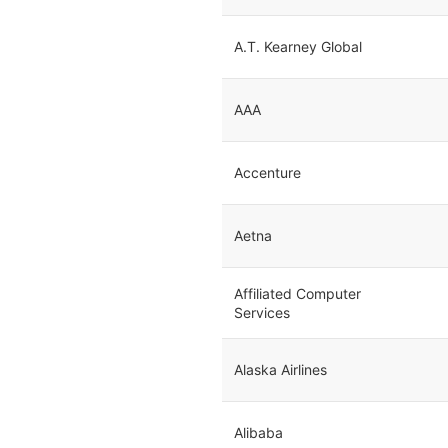
A.T. Kearney Global
AAA
Accenture
Aetna
Affiliated Computer
Services
Alaska Airlines
Alibaba