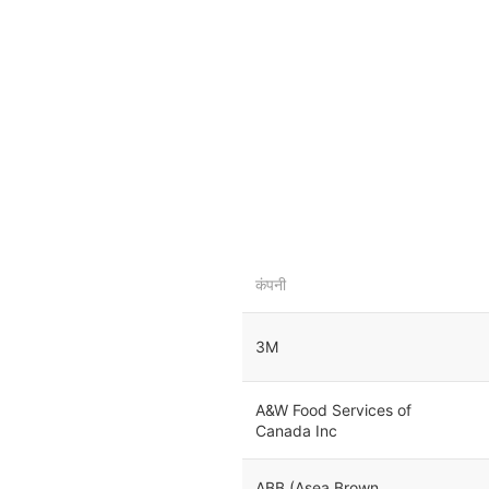
कंपनी
3M
A&W Food Services of
Canada Inc
ABB (Asea Brown