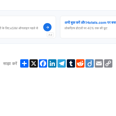
अभी बुक करें और Hotels.com पर बचत
→
ं के लिए eSIM ऑनलाइन पहले से
लोकप्रिय होटलों पर 40% तक की छूट
Ad
Share
X
Facebook
LinkedIn
Telegram
Tumblr
Reddit
Diigo
Email
C
साझा करें
L