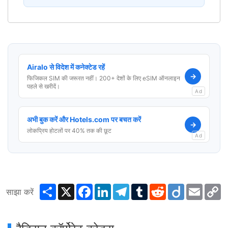
Airalo से विदेश में कनेक्टेड रहें
→
फिजिकल SIM की जरूरत नहीं। 200+ देशों के लिए eSIM ऑनलाइन
पहले से खरीदें।
Ad
अभी बुक करें और Hotels.com पर बचत करें
→
लोकप्रिय होटलों पर 40% तक की छूट
Ad
Share
X
Facebook
LinkedIn
Telegram
Tumblr
Reddit
Diigo
Email
C
साझा करें
L