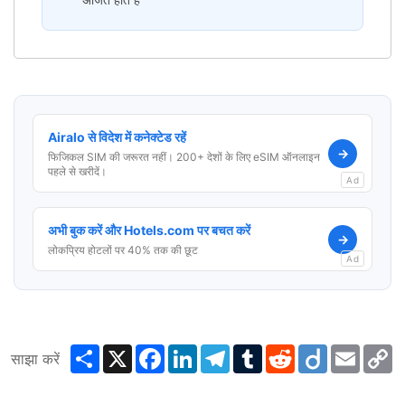
Airalo से विदेश में कनेक्टेड रहें
→
फिजिकल SIM की जरूरत नहीं। 200+ देशों के लिए eSIM ऑनलाइन
पहले से खरीदें।
Ad
अभी बुक करें और Hotels.com पर बचत करें
→
लोकप्रिय होटलों पर 40% तक की छूट
Ad
Share
X
Facebook
LinkedIn
Telegram
Tumblr
Reddit
Diigo
Email
C
साझा करें
L