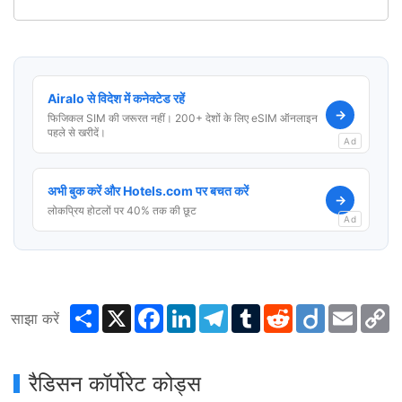
Airalo से विदेश में कनेक्टेड रहें
→
फिजिकल SIM की जरूरत नहीं। 200+ देशों के लिए eSIM ऑनलाइन
पहले से खरीदें।
Ad
अभी बुक करें और Hotels.com पर बचत करें
→
लोकप्रिय होटलों पर 40% तक की छूट
Ad
Share
X
Facebook
LinkedIn
Telegram
Tumblr
Reddit
Diigo
Email
C
साझा करें
L
रैडिसन कॉर्पोरेट कोड्स