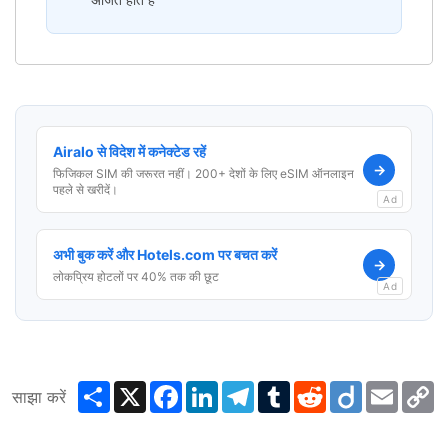
Airalo से विदेश में कनेक्टेड रहें
→
फिजिकल SIM की जरूरत नहीं। 200+ देशों के लिए eSIM ऑनलाइन
पहले से खरीदें।
Ad
अभी बुक करें और Hotels.com पर बचत करें
→
लोकप्रिय होटलों पर 40% तक की छूट
Ad
Share
X
Facebook
LinkedIn
Telegram
Tumblr
Reddit
Diigo
Email
C
साझा करें
L