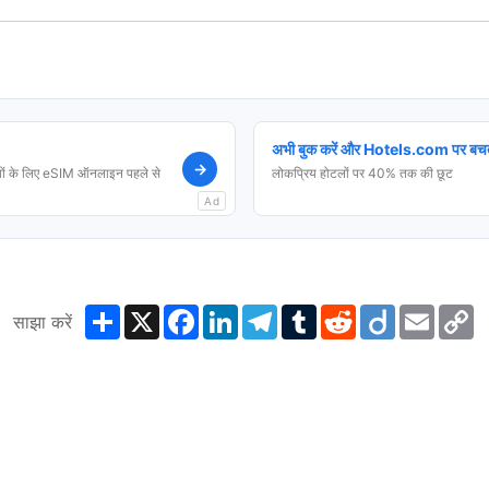
अभी बुक करें और Hotels.com पर बचत
→
ं के लिए eSIM ऑनलाइन पहले से
लोकप्रिय होटलों पर 40% तक की छूट
Ad
Share
X
Facebook
LinkedIn
Telegram
Tumblr
Reddit
Diigo
Email
C
साझा करें
L