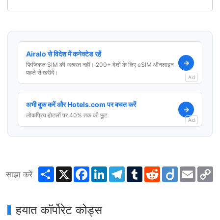
Airalo से विदेश में कनेक्टेड रहें
→
फिजिकल SIM की जरूरत नहीं। 200+ देशों के लिए eSIM ऑनलाइन
पहले से खरीदें।
Ad
अभी बुक करें और Hotels.com पर बचत करें
→
लोकप्रिय होटलों पर 40% तक की छूट
Ad
Share
X
Facebook
LinkedIn
Telegram
Tumblr
Reddit
Diigo
Email
C
साझा करें
L
हयात कॉर्पोरेट कोड्स