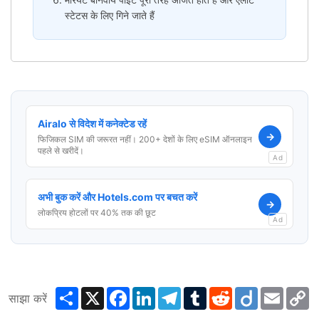
स्टेटस के लिए गिने जाते हैं
Airalo से विदेश में कनेक्टेड रहें
→
फिजिकल SIM की जरूरत नहीं। 200+ देशों के लिए eSIM ऑनलाइन
पहले से खरीदें।
Ad
अभी बुक करें और Hotels.com पर बचत करें
→
लोकप्रिय होटलों पर 40% तक की छूट
Ad
Share
X
Facebook
LinkedIn
Telegram
Tumblr
Reddit
Diigo
Email
C
साझा करें
L