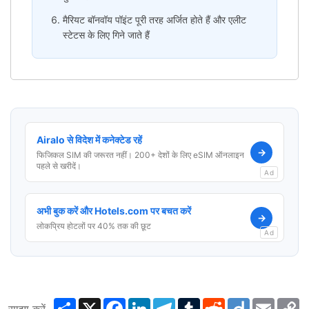
मैरियट बॉनवॉय पॉइंट पूरी तरह अर्जित होते हैं और एलीट
स्टेटस के लिए गिने जाते हैं
Airalo से विदेश में कनेक्टेड रहें
→
फिजिकल SIM की जरूरत नहीं। 200+ देशों के लिए eSIM ऑनलाइन
पहले से खरीदें।
Ad
अभी बुक करें और Hotels.com पर बचत करें
→
लोकप्रिय होटलों पर 40% तक की छूट
Ad
Share
X
Facebook
LinkedIn
Telegram
Tumblr
Reddit
Diigo
Email
C