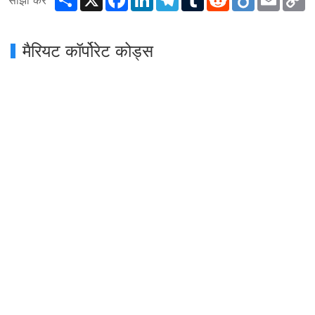
साझा करें
L
मैरियट कॉर्पोरेट कोड्स