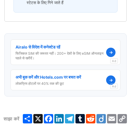
स्टेटस के लिए गिने जाते हैं
Airalo से विदेश में कनेक्टेड रहें
→
फिजिकल SIM की जरूरत नहीं। 200+ देशों के लिए eSIM ऑनलाइन
पहले से खरीदें।
Ad
अभी बुक करें और Hotels.com पर बचत करें
→
लोकप्रिय होटलों पर 40% तक की छूट
Ad
Share
X
Facebook
LinkedIn
Telegram
Tumblr
Reddit
Diigo
Email
C
साझा करें
L