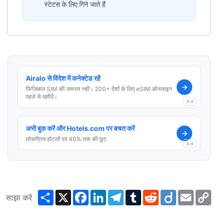
स्टेटस के लिए गिने जाते हैं
Airalo से विदेश में कनेक्टेड रहें
→
फिजिकल SIM की जरूरत नहीं। 200+ देशों के लिए eSIM ऑनलाइन
पहले से खरीदें।
Ad
अभी बुक करें और Hotels.com पर बचत करें
→
लोकप्रिय होटलों पर 40% तक की छूट
Ad
Share
X
Facebook
LinkedIn
Telegram
Tumblr
Reddit
Diigo
Email
C
साझा करें
L